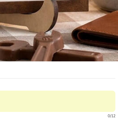
0
/
12