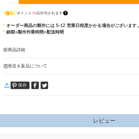
ポイント
39
点付与されます
1
×
*
オーダー商品の製作には 5-12 営業日程度かかる場合がございます
*
納期=製作作業時間+配送時間
商品詳細
商品番号
:
DRHF3201
発送＆返品について
大切な家族のお名前をひとつに飾れる木製フォトフレームです。
ずっとそばに家族の絆を感じられるインテリアに！
·
60日間返品可能
保存
万一、ご注文商品にご満足いただけない場合は、商品が到着後60日
詳細はこちら
レビュー