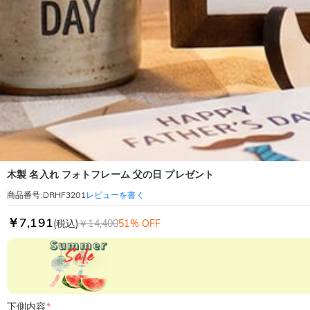
木製 名入れ フォトフレーム 父の日 プレゼント
レビューを書く
商品番号
:
DRHF3201
￥7,191
(税込)
￥14,400
51% OFF
下側内容
*