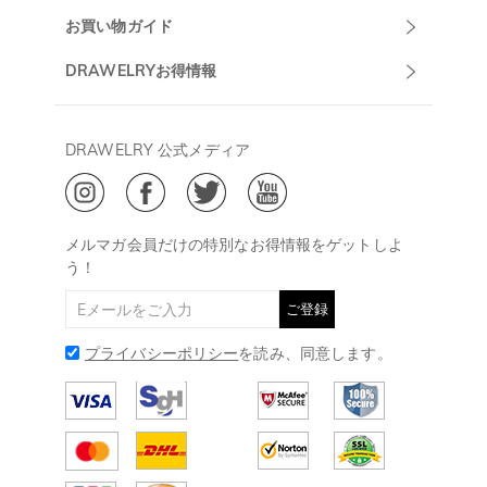
マーサポート
DRAWELRYについて
お買い物ガイド
午前10:00～
お問い合わせ
発送について
DRAWELRYお得情報
13:00
よくあるご質問
キャンセル/返品について
Drawelry Prime
午後15:00～
プライバシーポリシー
決済について
会員・ポイントについて
DRAWELRY 公式メディア
18:00
ご利用規約
ジュエリーお手入れ
ご特定商取引法に基づく表示
(土日・祝日休み)
Drawelry Blog
@
メールアドレス:
service@drawelry.jp
メルマガ会員だけの特別なお得情報をゲットしよ
う！
ご登録
プライバシーポリシー
を読み、同意します。