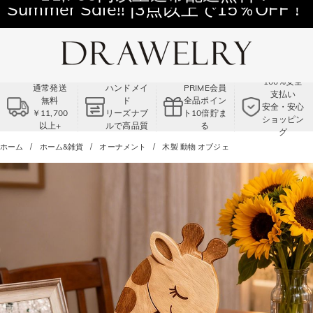
11,700円以上通常配送無料！
Summer Sale!! |3点以上で15％OFF！
コード:VS2
100%安全
通常発送
ハンドメイ
PRIME会員
支払い
無料
ド
全品ポイン
安全・安心
￥11,700
リーズナブ
ト10倍貯ま
ショッピン
以上+
ルで高品質
る
グ
ホーム
ホーム&雑貨
オーナメント
木製 動物 オブジェ