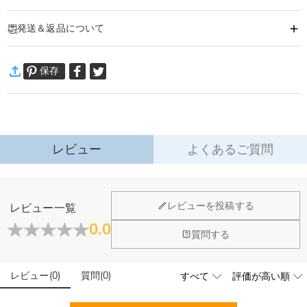
商品番号
:
DRHO5564
発送＆返品について
家族の穏やかで温かい絆に勝るものはありません。
こちらの動物デザイン木製パズルは、その愛のつながりをそのまま形にしまし
·
60日間返品可能
た。
保存
万一、ご注文商品にご満足いただけない場合は、商品が到着後60日
優しい曲線のデザインに、家族一人ひとりの名前を刻印可能。
以内に返品＆交換できます。
インテリアとして飾るだけでなく、愛や笑い、団らんの思い出を込めた「家そ
詳細はこちら
のもの」を象徴する特別なアイテムです。
贈るシーン
レビュー
よくあるご質問
・新米パパママへ：家族誕生の喜びを記念する、心のこもったギフト
・記念日に：結婚記念日・家族の節目を残す、年月とともに価値が増す宝物
・思い出を大切にする方へ：ストーリーを持つインテリアとして最適
ホーム＆雑貨
レビューを投稿する
レビュー一覧
ただの置物ではなく、木でできた優しい抱擁。
大量注文の制作は承っておりますか？
0.0
目に見える家族の物語として、毎日大切に残せます。
閉じる
質問する
はい、対応可能です。ご希望の数量、デザイン、文字内容、ご
写真アップロードする必要のある商品に、アップロ
予算などをご連絡いただけましたら、無料でお見積もりを作成
ードする画像に要求や制限等はありますか？
いたします。お気軽にお問い合わせください。
レビュー
(
0
)
質問
(
0
)
商品のベスト効果のために、お写真を選ぶ際に可能な限り最高