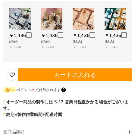
￥1,436
￥1,436
￥1,436
￥1,436
(税込)
(税込)
(税込)
(税込)
￥3,240
￥3,240
￥3,240
￥3,240
カートに入れる
ポイント
39
点付与されます
1
×
*
オーダー商品の製作には 5-12 営業日程度かかる場合がございま
す。
*
納期=製作作業時間+配送時間
商品詳細