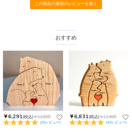
品質（画素数の高画像データ）の画像をご使用ください。
配送＆返品について
この商品の最初のレビューを書く
送料はいくらですか？
送料は配送方法によって異なります。通常配送は送料が1,620
注文した商品はいつ届きますか？
円で、11,700円以上で無料になります。速達配送は送料が
4,680円になります。ご注文金額が25,200以上なら速達配送も
納期=製作作業時間+配送時間 受注製作品のため、ご入金を確
おすすめ
商品に納品書などの明細書は同梱されますか？
無料となります。（一部離島や遠方へご発送の場合、中継料が
認してから制作となります。大量生産品ではなく、一つ一つ手
別途加算されます。）
でお作りしており、予定作業時間は商品ページに記載しており
ご注文の納品書・領収書といった明細書は商品に同梱しており
商品を海外へ直接発送することは可能でしょうか。
ます。そしてご購入の際にお選び頂いた「配送方法」の選択に
ません。領収書発行をご希望の場合は、ご注文明細をメールに
よって、お届け日数が異なります。詳細は
配送について
までご
てご確認ください。
はい、対応可能です。海外配送をご希望の場合は、カスタマー
返品・交換はできますか？
確認ください。.
サポートまで詳しい海外配送先情報をお送りください。配送先
の国・地域によって送料が異なります。また、海外配送の際は
お客様が商品受け取り後、60日以内の未使用品の返品は可能で
受取人様に関税が発生する場合がございます。
す。受注生産品のため、返品は50%の返品手数料(材料費)が発
注文＆支払いについて
生致します。詳細は
キャンセル/返品について
までご確認くだ
注文後に注文の内容を変更できますか？
さい。.
もし注文確認メールをご確認後、注文内容に間違いでもありま
Drawelryからのメールが届きません。
したら、至急カスタマーサポート【Eメール：
service@drawelry.jp】までご連絡ください。ご連絡頂く時に注
Drawelryからのメールが届いていない場合、次の可能性が考え
￥6,291
￥6,831
(税込)
￥12,600
(税込)
￥12,600
支払方法は何がありますか？
文番号もお送りください。
られます。原因①迷惑メールフォルダに移動されている。解決
(
25
レビュー
)
(
43
レビュー
)
策：迷惑メールフォルダに届いているDrawelryからのメールを
お支払い方法は、クレジットカード、コンビニ前払い、