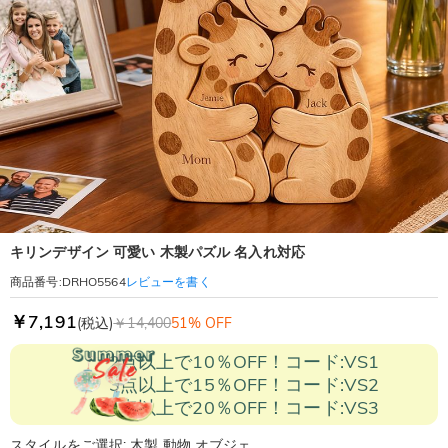
キリンデザイン 可愛い 木製パズル 名入れ対応
レビューを書く
商品番号
:
DRHO5564
￥7,191
(税込)
￥14,400
51% OFF
2点以上で10％OFF！コード:VS1
3点以上で15％OFF！コード:VS2
5点以上で20％OFF！コード:VS3
スタイルをご選択: 木製 動物 オブジェ