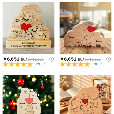
コンビニ前払いのお支払い期限はいつまででしょう
迷惑メールでないよう操作して、service@drawelry.jp からの
Paypal、ApplePay、GooglePayからお選びいただけます。
か
メールが正しく届くように、迷惑メールフィルターの設定を変
更してください。原因②通信状態などによりメールの到着が遅
コンビニ前払いのお支払い期限はご注文から 6 日間となりま
れている。解決策：数時間たっても届かない場合は、今後お送
支払い情報は保護されますか？
す。
りするメールも遅れる可能性がありますので、別のメールアド
お支払い情報は高度なセキュリティで保護されております。お
レスからお名前とご住所を記載したメールを
個人情報は保護されますか？
客様のお支払い情報は当社のサーバーに一切保存されません。
service@drawelry.jp へ送信してください。原因③メールアド
Paypal又はクレジットカート発行会社によって処理されます。
当社では、個人情報保護を目的としたコンプライアンスに則
レスの入力に誤りがある。解決策：お名前とご住所を記載した
り、プライバシーポリシーを定めています。お客様に安心かつ
メールを service@drawelry.jp へ送信してください。
安全にご利用いただけるよう最善の注意を払い、個人情報を厳
重に取り扱っています。 詳細は
プライバシーポリシー
までご
確認ください
￥6,651
￥6,651
(税込)
￥12,600
(税込)
￥13,500
(
12
レビュー
)
(
23
レビュー
)