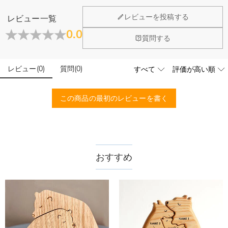
以内に返品＆交換できます。
・思い出を大切にする方へ：ストーリーを持つインテリアとして最適
ホーム＆雑貨
レビューを投稿する
レビュー一覧
ただの置物ではなく、木でできた優しい抱擁。
詳細はこちら
大量注文の制作は承っておりますか？
0.0
目に見える家族の物語として、毎日大切に残せます。
閉じる
質問する
はい、対応可能です。ご希望の数量、デザイン、文字内容、ご
写真アップロードする必要のある商品に、アップロ
予算などをご連絡いただけましたら、無料でお見積もりを作成
ードする画像に要求や制限等はありますか？
いたします。お気軽にお問い合わせください。
レビュー
(
0
)
質問
(
0
)
商品のベスト効果のために、お写真を選ぶ際に可能な限り最高
品質（画素数の高画像データ）の画像をご使用ください。
配送＆返品について
この商品の最初のレビューを書く
送料はいくらですか？
送料は配送方法によって異なります。通常配送は送料が1,620
注文した商品はいつ届きますか？
円で、11,700円以上で無料になります。速達配送は送料が
4,680円になります。ご注文金額が25,200以上なら速達配送も
納期=製作作業時間+配送時間 受注製作品のため、ご入金を確
おすすめ
商品に納品書などの明細書は同梱されますか？
無料となります。（一部離島や遠方へご発送の場合、中継料が
認してから制作となります。大量生産品ではなく、一つ一つ手
別途加算されます。）
でお作りしており、予定作業時間は商品ページに記載しており
ご注文の納品書・領収書といった明細書は商品に同梱しており
商品を海外へ直接発送することは可能でしょうか。
ます。そしてご購入の際にお選び頂いた「配送方法」の選択に
ません。領収書発行をご希望の場合は、ご注文明細をメールに
よって、お届け日数が異なります。詳細は
配送について
までご
てご確認ください。
はい、対応可能です。海外配送をご希望の場合は、カスタマー
返品・交換はできますか？
確認ください。.
サポートまで詳しい海外配送先情報をお送りください。配送先
の国・地域によって送料が異なります。また、海外配送の際は
お客様が商品受け取り後、60日以内の未使用品の返品は可能で