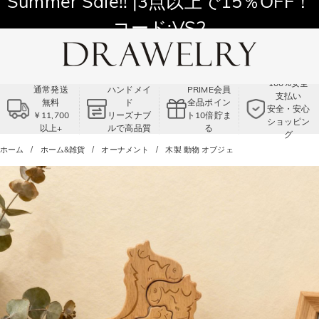
11,700円以上通常配送無料！
Summer Sale!! |3点以上で15％OFF！
コード:VS2
100%安全
通常発送
ハンドメイ
PRIME会員
支払い
無料
ド
全品ポイン
安全・安心
￥11,700
リーズナブ
ト10倍貯ま
ショッピン
以上+
ルで高品質
る
グ
ホーム
ホーム&雑貨
オーナメント
木製 動物 オブジェ