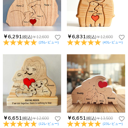
受取人様に関税が発生する場合がございます。
す。受注生産品のため、返品は50%の返品手数料(材料費)が発
注文＆支払いについて
生致します。詳細は
キャンセル/返品について
までご確認くだ
注文後に注文の内容を変更できますか？
さい。.
もし注文確認メールをご確認後、注文内容に間違いでもありま
Drawelryからのメールが届きません。
したら、至急カスタマーサポート【Eメール：
service@drawelry.jp】までご連絡ください。ご連絡頂く時に注
Drawelryからのメールが届いていない場合、次の可能性が考え
￥6,291
￥6,831
(税込)
￥12,600
(税込)
￥12,600
支払方法は何がありますか？
文番号もお送りください。
られます。原因①迷惑メールフォルダに移動されている。解決
(
25
レビュー
)
(
43
レビュー
)
策：迷惑メールフォルダに届いているDrawelryからのメールを
お支払い方法は、クレジットカード、コンビニ前払い、
コンビニ前払いのお支払い期限はいつまででしょう
迷惑メールでないよう操作して、service@drawelry.jp からの
Paypal、ApplePay、GooglePayからお選びいただけます。
か
メールが正しく届くように、迷惑メールフィルターの設定を変
更してください。原因②通信状態などによりメールの到着が遅
コンビニ前払いのお支払い期限はご注文から 6 日間となりま
れている。解決策：数時間たっても届かない場合は、今後お送
支払い情報は保護されますか？
す。
りするメールも遅れる可能性がありますので、別のメールアド
お支払い情報は高度なセキュリティで保護されております。お
レスからお名前とご住所を記載したメールを
個人情報は保護されますか？
客様のお支払い情報は当社のサーバーに一切保存されません。
service@drawelry.jp へ送信してください。原因③メールアド
Paypal又はクレジットカート発行会社によって処理されます。
当社では、個人情報保護を目的としたコンプライアンスに則
レスの入力に誤りがある。解決策：お名前とご住所を記載した
り、プライバシーポリシーを定めています。お客様に安心かつ
メールを service@drawelry.jp へ送信してください。
安全にご利用いただけるよう最善の注意を払い、個人情報を厳
重に取り扱っています。 詳細は
プライバシーポリシー
までご
確認ください
￥6,651
￥6,651
(税込)
￥12,600
(税込)
￥13,500
(
12
レビュー
)
(
23
レビュー
)