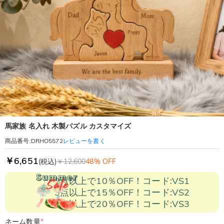
馬家族 名入れ 木製パズル カスタマイズ
レビューを書く
商品番号
:
DRHO5572
￥6,651
(税込)
￥12,600
48% OFF
2点以上で10％OFF！コード:VS1
3点以上で15％OFF！コード:VS2
5点以上で20％OFF！コード:VS3
ネーム数量
*