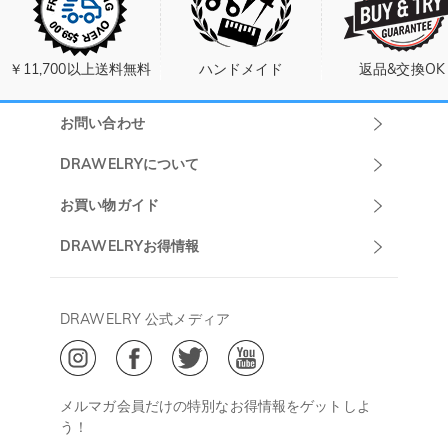
￥11,700以上送料無料
ハンドメイド
返品&交換OK
お問い合わせ
Drawelryカスタ
DRAWELRYについて
マーサポート
DRAWELRYについて
お買い物ガイド
午前10:00～
お問い合わせ
発送について
DRAWELRYお得情報
13:00
よくあるご質問
キャンセル/返品について
Drawelry Prime
午後15:00～
プライバシーポリシー
決済について
会員・ポイントについて
DRAWELRY 公式メディア
18:00
ご利用規約
ジュエリーお手入れ
ご特定商取引法に基づく表示
(土日・祝日休み)
Drawelry Blog
@
メールアドレス:
service@drawelry.jp
メルマガ会員だけの特別なお得情報をゲットしよ
う！