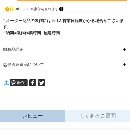
ポイント
36
点付与されます
1
×
*
オーダー商品の製作には 5-12 営業日程度かかる場合がございま
す。
*
納期=製作作業時間+配送時間
商品詳細
商品番号
:
DRHO5572
発送＆返品について
家族の穏やかで温かい絆に勝るものはありません。
こちらの動物デザイン木製パズルは、その愛のつながりをそのまま形にしまし
·
発送について
た。
保存
通常配送
:
5-9
営業日
優しい曲線のデザインに、家族一人ひとりの名前を刻印可能。
￥1,620 (注文数 < ￥11,700)
無料 (注文数 > ￥11,700)
インテリアとして飾るだけでなく、愛や笑い、団らんの思い出を込めた「家そ
速達配送
:
3-5
営業日
のもの」を象徴する特別なアイテムです。
￥4,680 (注文数 < ￥25,200)
無料 (注文数 > ￥25,200)
詳細はこちら
贈るシーン
レビュー
よくあるご質問
·
60日間返品可能
・新米パパママへ：家族誕生の喜びを記念する、心のこもったギフト
・記念日に：結婚記念日・家族の節目を残す、年月とともに価値が増す宝物
万一、ご注文商品にご満足いただけない場合は、商品が到着後60日