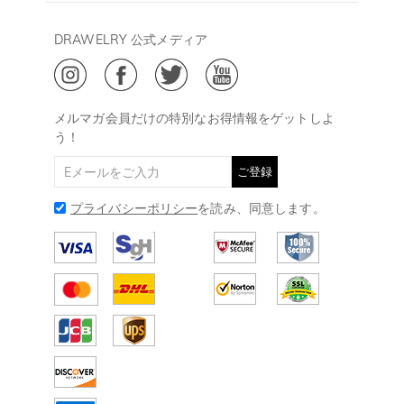
Drawelry Prime
午後15:00～
プライバシーポリシー
決済について
会員・ポイントについて
DRAWELRY 公式メディア
18:00
ご利用規約
ジュエリーお手入れ
ご特定商取引法に基づく表示
(土日・祝日休み)
Drawelry Blog
@
メールアドレス:
service@drawelry.jp
メルマガ会員だけの特別なお得情報をゲットしよ
う！
ご登録
プライバシーポリシー
を読み、同意します。