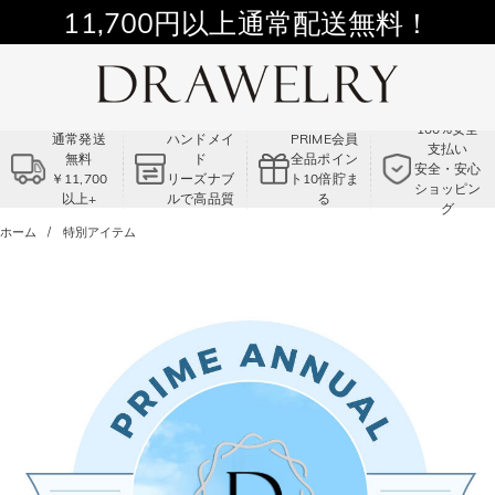
11,700円以上通常配送無料！
Summer Sale!! |3点以上で15％OFF！
コード:VS2
100%安全
通常発送
ハンドメイ
PRIME会員
支払い
無料
ド
全品ポイン
安全・安心
￥11,700
リーズナブ
ト10倍貯ま
ショッピン
以上+
ルで高品質
る
グ
ホーム
特別アイテム