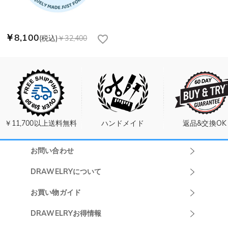
￥8,100
(税込)
￥32,400
￥11,700以上送料無料
ハンドメイド
返品&交換OK
お問い合わせ
Drawelryカスタ
DRAWELRYについて
マーサポート
DRAWELRYについて
お買い物ガイド
午前10:00～
お問い合わせ
発送について
DRAWELRYお得情報
13:00
よくあるご質問
キャンセル/返品について