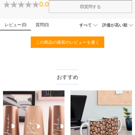
大量注文の制作は承っておりますか？
0.0
質問する
はい、対応可能です。ご希望の数量、デザイン、文字内容、ご
写真アップロードする必要のある商品に、アップロ
予算などをご連絡いただけましたら、無料でお見積もりを作成
ードする画像に要求や制限等はありますか？
いたします。お気軽にお問い合わせください。
レビュー
(
0
)
質問
(
0
)
商品のベスト効果のために、お写真を選ぶ際に可能な限り最高
品質（画素数の高画像データ）の画像をご使用ください。
配送＆返品について
この商品の最初のレビューを書く
送料はいくらですか？
送料は配送方法によって異なります。通常配送は送料が1,620
注文した商品はいつ届きますか？
円で、11,700円以上で無料になります。速達配送は送料が
4,680円になります。ご注文金額が25,200以上なら速達配送も
納期=製作作業時間+配送時間 受注製作品のため、ご入金を確
おすすめ
商品に納品書などの明細書は同梱されますか？
無料となります。（一部離島や遠方へご発送の場合、中継料が
認してから制作となります。大量生産品ではなく、一つ一つ手
別途加算されます。）
でお作りしており、予定作業時間は商品ページに記載しており
ご注文の納品書・領収書といった明細書は商品に同梱しており
商品を海外へ直接発送することは可能でしょうか。
ます。そしてご購入の際にお選び頂いた「配送方法」の選択に
ません。領収書発行をご希望の場合は、ご注文明細をメールに
よって、お届け日数が異なります。詳細は
配送について
までご
てご確認ください。
はい、対応可能です。海外配送をご希望の場合は、カスタマー
返品・交換はできますか？
確認ください。.
サポートまで詳しい海外配送先情報をお送りください。配送先
の国・地域によって送料が異なります。また、海外配送の際は
お客様が商品受け取り後、60日以内の未使用品の返品は可能で
受取人様に関税が発生する場合がございます。
す。受注生産品のため、返品は50%の返品手数料(材料費)が発
注文＆支払いについて
生致します。詳細は
キャンセル/返品について
までご確認くだ
注文後に注文の内容を変更できますか？
さい。.