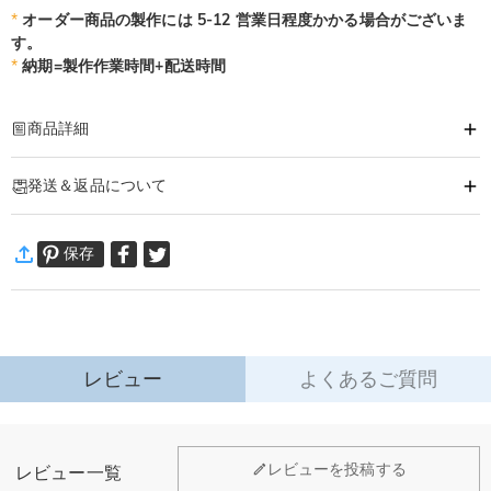
*
オーダー商品の製作には 5-12 営業日程度かかる場合がございま
す。
*
納期=製作作業時間+配送時間
商品詳細
商品番号
:
DRHO5801
発送＆返品について
サッカーボールをかたどったユニークな形のビールグラスです。
トロフィー型なので優勝記念やお世話になった先生へのお礼の品にも喜ばれそ
·
60日間返品可能
うです！
保存
万一、ご注文商品にご満足いただけない場合は、商品が到着後60日
以内に返品＆交換できます。
詳細はこちら
レビュー
よくあるご質問
ホーム＆雑貨
レビューを投稿する
レビュー一覧