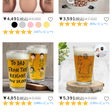
もし注文確認メールをご確認後、注文内容に間違いでもありま
Drawelryからのメールが届きません。
したら、至急カスタマーサポート【Eメール：
service@drawelry.jp】までご連絡ください。ご連絡頂く時に注
Drawelryからのメールが届いていない場合、次の可能性が考え
￥4,491
￥3,591
(税込)
￥9,000
(税込)
￥7,020
支払方法は何がありますか？
文番号もお送りください。
られます。原因①迷惑メールフォルダに移動されている。解決
(
83
レビュー
)
策：迷惑メールフォルダに届いているDrawelryからのメールを
お支払い方法は、クレジットカード、コンビニ前払い、
コンビニ前払いのお支払い期限はいつまででしょう
(
107
レビュー
)
迷惑メールでないよう操作して、service@drawelry.jp からの
Paypal、ApplePay、GooglePayからお選びいただけます。
か
メールが正しく届くように、迷惑メールフィルターの設定を変
更してください。原因②通信状態などによりメールの到着が遅
コンビニ前払いのお支払い期限はご注文から 6 日間となりま
れている。解決策：数時間たっても届かない場合は、今後お送
支払い情報は保護されますか？
す。
りするメールも遅れる可能性がありますので、別のメールアド
お支払い情報は高度なセキュリティで保護されております。お
レスからお名前とご住所を記載したメールを
個人情報は保護されますか？
客様のお支払い情報は当社のサーバーに一切保存されません。
service@drawelry.jp へ送信してください。原因③メールアド
Paypal又はクレジットカート発行会社によって処理されます。
当社では、個人情報保護を目的としたコンプライアンスに則
レスの入力に誤りがある。解決策：お名前とご住所を記載した
り、プライバシーポリシーを定めています。お客様に安心かつ
メールを service@drawelry.jp へ送信してください。
安全にご利用いただけるよう最善の注意を払い、個人情報を厳
重に取り扱っています。 詳細は
プライバシーポリシー
までご
確認ください
￥4,851
￥5,391
(税込)
￥9,000
(税込)
￥9,000
(
188
レビュー
)
(
130
レビュー
)