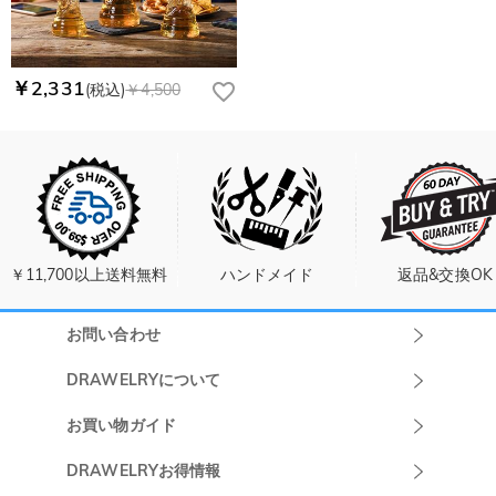
￥2,331
(税込)
￥4,500
￥11,700以上送料無料
ハンドメイド
返品&交換OK
お問い合わせ
Drawelryカスタ
DRAWELRYについて
マーサポート
DRAWELRYについて
お買い物ガイド
午前10:00～
お問い合わせ
発送について
DRAWELRYお得情報
13:00
よくあるご質問