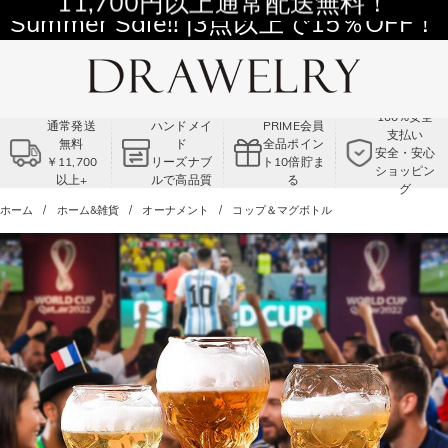
11,700円以上通常配送無料！
Summer Sale!! |3点以上で15％OFF！
コード:VS2
100%安全
通常発送
ハンドメイ
PRIME会員
支払い
無料
ド
全品ポイン
安全・安心
￥11,700
リーズナブ
ト10倍貯ま
ショッピン
以上+
ルで高品質
る
グ
ホーム
ホーム&雑貨
オーナメント
コップ＆マグボトル