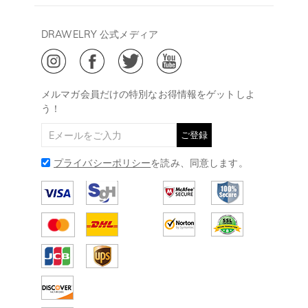
キャンセル/返品について
Drawelry Prime
午後15:00～
プライバシーポリシー
決済について
会員・ポイントについて
DRAWELRY 公式メディア
18:00
ご利用規約
ジュエリーお手入れ
ご特定商取引法に基づく表示
(土日・祝日休み)
Drawelry Blog
@
メールアドレス:
service@drawelry.jp
メルマガ会員だけの特別なお得情報をゲットしよ
う！
ご登録
プライバシーポリシー
を読み、同意します。