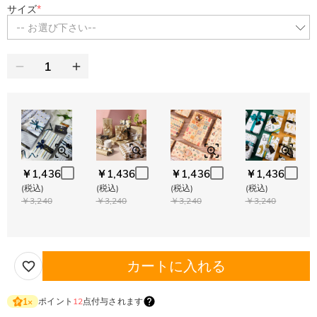
サイズ
*
-- お選び下さい--
￥1,436
￥1,436
￥1,436
￥1,436
(税込)
(税込)
(税込)
(税込)
￥3,240
￥3,240
￥3,240
￥3,240
カートに入れる
ポイント
12
点付与されます
1
×