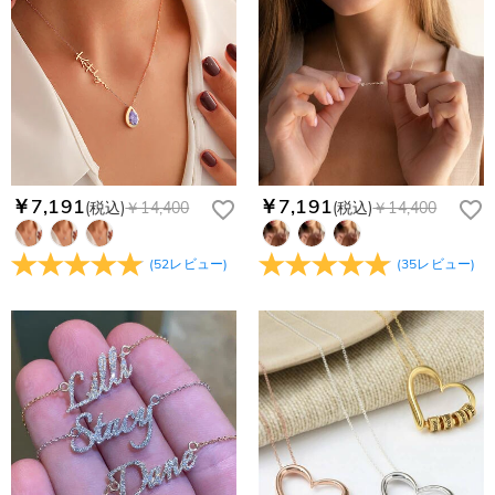
更してください。原因②通信状態などによりメールの到着が遅
コンビニ前払いのお支払い期限はご注文から 6 日間となりま
れている。解決策：数時間たっても届かない場合は、今後お送
支払い情報は保護されますか？
す。
りするメールも遅れる可能性がありますので、別のメールアド
お支払い情報は高度なセキュリティで保護されております。お
レスからお名前とご住所を記載したメールを
個人情報は保護されますか？
客様のお支払い情報は当社のサーバーに一切保存されません。
service@drawelry.jp へ送信してください。原因③メールアド
Paypal又はクレジットカート発行会社によって処理されます。
当社では、個人情報保護を目的としたコンプライアンスに則
レスの入力に誤りがある。解決策：お名前とご住所を記載した
り、プライバシーポリシーを定めています。お客様に安心かつ
メールを service@drawelry.jp へ送信してください。
安全にご利用いただけるよう最善の注意を払い、個人情報を厳
重に取り扱っています。 詳細は
プライバシーポリシー
までご
￥7,191
￥7,191
(税込)
￥14,400
(税込)
￥14,400
確認ください
(
52
レビュー
)
(
35
レビュー
)