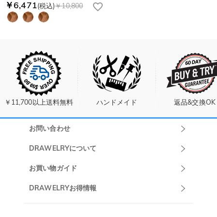
￥6,471
(税込)
￥10,800
￥11,700以上送料無料
ハンドメイド
返品&交換OK
お問い合わせ
Drawelryカスタ
DRAWELRYについて
マーサポート
DRAWELRYについて
お買い物ガイド
午前10:00～
お問い合わせ
発送について
DRAWELRYお得情報
13:00
よくあるご質問
キャンセル/返品について
Drawelry Prime
午後15:00～
プライバシーポリシー
決済について