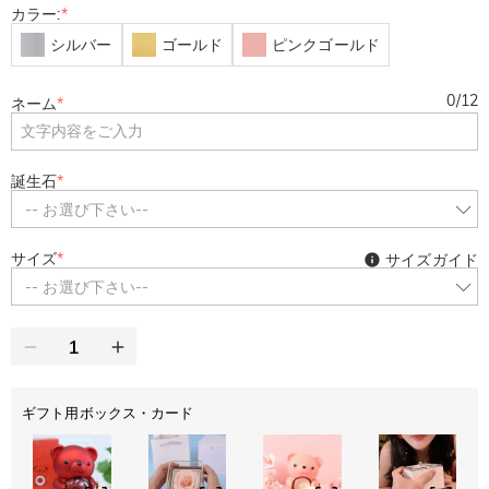
カラー:
*
シルバー
ゴールド
ピンクゴールド
0
/
12
ネーム
*
誕生石
*
-- お選び下さい--
サイズ
*
サイズガイド
-- お選び下さい--
ギフト用ボックス・カード