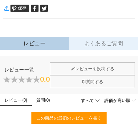
奥様、彼女、親友など、大切な人への贈り物にぴったりのアクセサリーです。
保存
万一、ご注文商品にご満足いただけない場合は、商品が到着後60日
ネックレス詳細
以内に返品＆交換できます。
素材
:
シルバー合金
詳細はこちら
レビュー
よくあるご質問
ジュエリーについて
レビューを投稿する
レビュー一覧
店頭や実店舗とかありますか？
0.0
質問する
店舗に費やす家賃や保険、人的労力等のコストを節約して、商
石は本物のダイヤモンドですか？
品自身が値下げできるために、現在はオンラインストアのみ運
営しております。
レビュー
(
0
)
質問
(
0
)
輝きと高い硬度を誇る最高級品質グレード5Aのキューピッド
こちらの商品を身に付けると、肌が緑色に変色しま
ジルコニアを使用しており、その中でも専門の職人によるカッ
すか？
トを施し、最上級位のスーパーキュービックジルコニアとなり
この商品の最初のレビューを書く
ます。
いいえ、肌を緑色に変色させたのは真鍮や銅が含まれた製品で
す。Drawelryの製品は18Kゴールドコーティング5回も施し、
配送＆返品について
品質は国際検証機関SGSによって検証されています。