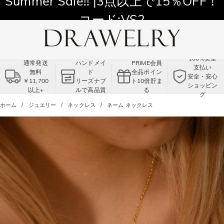
11,700円以上通常配送無料！
Summer Sale!! |3点以上で15％OFF！
コード:VS2
100%安全
通常発送
ハンドメイ
PRIME会員
支払い
無料
ド
全品ポイン
安全・安心
￥11,700
リーズナブ
ト10倍貯ま
ショッピン
以上+
ルで高品質
る
グ
ホーム
ジュエリー
ネックレス
ネーム ネックレス