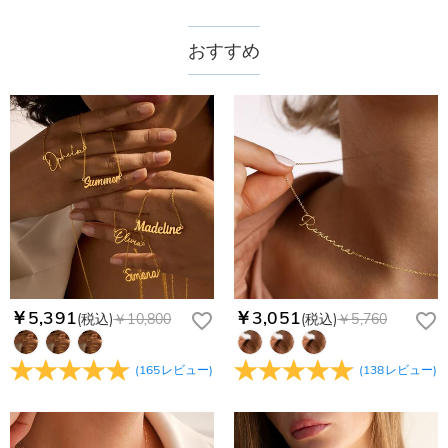
送料はいくらですか？
送料は配送方法によって異なります。通常配送は送料が1,620
おすすめ
注文した商品はいつ届きますか？
円で、11,700円以上で無料になります。速達配送は送料が
4,680円になります。ご注文金額が25,200以上なら速達配送も
納期=製作作業時間+配送時間 受注製作品のため、ご入金を確
商品に納品書などの明細書は同梱されますか？
無料となります。（一部離島や遠方へご発送の場合、中継料が
認してから制作となります。大量生産品ではなく、一つ一つ手
別途加算されます。）
でお作りしており、予定作業時間は商品ページに記載しており
ご注文の納品書・領収書といった明細書は商品に同梱しており
商品を海外へ直接発送することは可能でしょうか。
ます。そしてご購入の際にお選び頂いた「配送方法」の選択に
ません。領収書発行をご希望の場合は、ご注文明細をメールに
よって、お届け日数が異なります。詳細は
配送について
までご
てご確認ください。
はい、対応可能です。海外配送をご希望の場合は、カスタマー
返品・交換はできますか？
確認ください。.
サポートまで詳しい海外配送先情報をお送りください。配送先
の国・地域によって送料が異なります。また、海外配送の際は
お客様が商品受け取り後、60日以内の未使用品の返品は可能で
受取人様に関税が発生する場合がございます。
す。受注生産品のため、返品は50%の返品手数料(材料費)が発
注文＆支払いについて
生致します。詳細は
キャンセル/返品について
までご確認くだ
注文後に注文の内容を変更できますか？
さい。.
もし注文確認メールをご確認後、注文内容に間違いでもありま
￥5,391
￥3,051
(税込)
￥10,800
(税込)
￥5,760
Drawelryからのメールが届きません。
したら、至急カスタマーサポート【Eメール：
service@drawelry.jp】までご連絡ください。ご連絡頂く時に注
Drawelryからのメールが届いていない場合、次の可能性が考え
支払方法は何がありますか？
(
165
レビュー
)
(
138
レビュー
)
文番号もお送りください。
られます。原因①迷惑メールフォルダに移動されている。解決
策：迷惑メールフォルダに届いているDrawelryからのメールを
お支払い方法は、クレジットカード、コンビニ前払い、
コンビニ前払いのお支払い期限はいつまででしょう
迷惑メールでないよう操作して、service@drawelry.jp からの
Paypal、ApplePay、GooglePayからお選びいただけます。
か
メールが正しく届くように、迷惑メールフィルターの設定を変