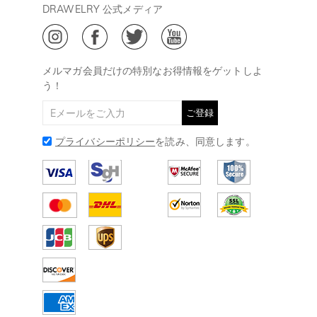
会員・ポイントについて
DRAWELRY 公式メディア
18:00
ご利用規約
ジュエリーお手入れ
ご特定商取引法に基づく表示
(土日・祝日休み)
Drawelry Blog
@
メールアドレス:
service@drawelry.jp
メルマガ会員だけの特別なお得情報をゲットしよ
う！
ご登録
プライバシーポリシー
を読み、同意します。