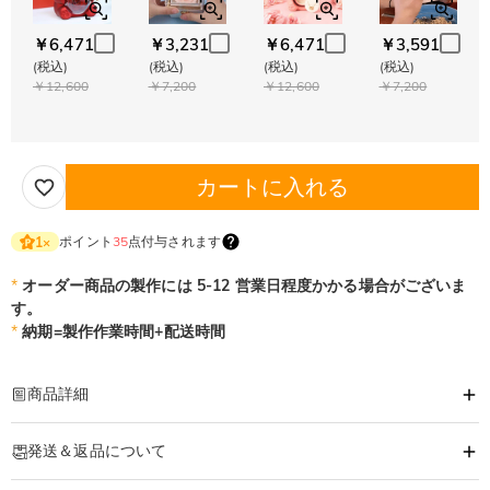
￥6,471
￥3,231
￥6,471
￥3,591
(税込)
(税込)
(税込)
(税込)
￥12,600
￥7,200
￥12,600
￥7,200
カートに入れる
ポイント
35
点付与されます
1
×
*
オーダー商品の製作には 5-12 営業日程度かかる場合がございま
す。
*
納期=製作作業時間+配送時間
商品詳細
商品番号
:
DRJN1392
発送＆返品について
ご自身の名前、大切な人の名前、好きな言葉・・・
名前で作る、世界にひとつだけのオリジナルネックレス。
·
60日間返品可能