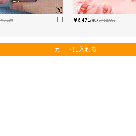
￥6,471
￥7,200
(税込)
￥12,600
カートに入れる
。
す。
添えます。
以内に返品＆交換できます。