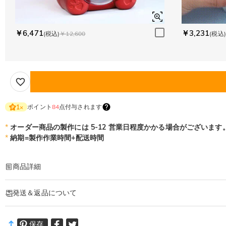
￥6,471
￥3,231
(税込)
￥12,600
(税込)
ポイント
84
点付与されます
1
×
*
オーダー商品の製作には 5-12 営業日程度かかる場合がございます
*
納期=製作作業時間+配送時間
商品詳細
商品番号
:
DRJN1611
発送＆返品について
こだわり抜いた輝きがひとつ上のクラス感を感じさせ、特別なあなたを演出しま
日常的な装いから特別なイベントまで、あらゆるシーンでのスタイリングに華を
·
60日間返品可能
ネックレス詳細
保存
万一、ご注文商品にご満足いただけない場合は、商品が到着後60日