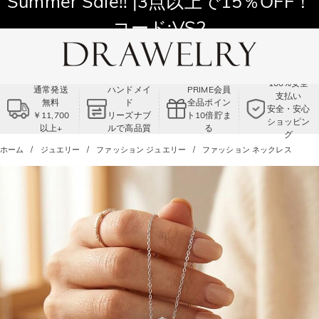
11,700円以上通常配送無料！
Summer Sale!! |3点以上で15％OFF！
コード:VS2
100%安全
通常発送
ハンドメイ
PRIME会員
支払い
無料
ド
全品ポイン
安全・安心
￥11,700
リーズナブ
ト10倍貯ま
ショッピン
以上+
ルで高品質
る
グ
ホーム
ジュエリー
ファッション ジュエリー
ファッション ネックレス