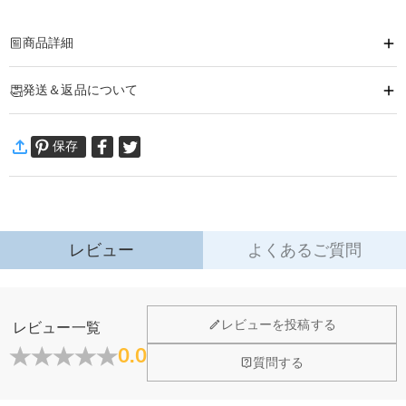
商品詳細
商品番号
:
DRJN1607
発送＆返品について
こだわり抜いた輝きがひとつ上のクラス感を感じさせ、特別なあなたを演出し
ます。
·
60日間返品可能
日常的な装いから特別なイベントまで、あらゆるシーンでのスタイリングに華
保存
万一、ご注文商品にご満足いただけない場合は、商品が到着後60日
を添えます。
以内に返品＆交換できます。
ネックレス詳細
詳細はこちら
素材
:
シルバー925
レビュー
よくあるご質問
レビューを投稿する
レビュー一覧
0.0
質問する