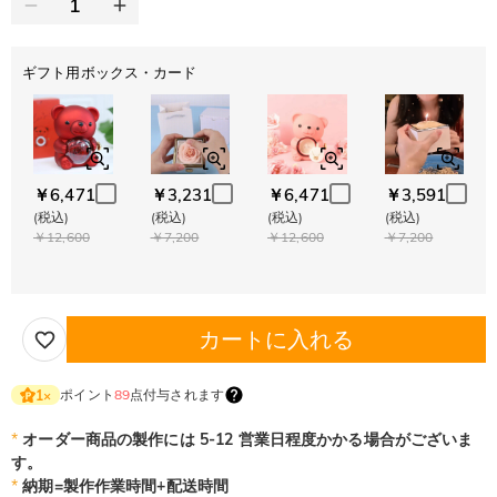
ギフト用ボックス・カード
￥6,471
￥3,231
￥6,471
￥3,591
(税込)
(税込)
(税込)
(税込)
￥12,600
￥7,200
￥12,600
￥7,200
カートに入れる
ポイント
89
点付与されます
1
×
*
オーダー商品の製作には 5-12 営業日程度かかる場合がございま
す。
*
納期=製作作業時間+配送時間