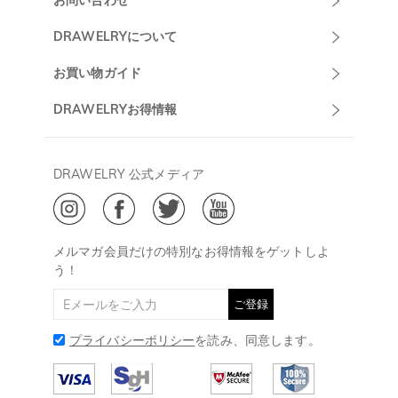
お問い合わせ
Drawelryカスタ
DRAWELRYについて
マーサポート
DRAWELRYについて
お買い物ガイド
午前10:00～
お問い合わせ
発送について
DRAWELRYお得情報
13:00
よくあるご質問
キャンセル/返品について
Drawelry Prime
午後15:00～
プライバシーポリシー
決済について
会員・ポイントについて
DRAWELRY 公式メディア
18:00
ご利用規約
ジュエリーお手入れ
ご特定商取引法に基づく表示
(土日・祝日休み)
Drawelry Blog
@
メールアドレス:
service@drawelry.jp
メルマガ会員だけの特別なお得情報をゲットしよ
う！
ご登録
プライバシーポリシー
を読み、同意します。